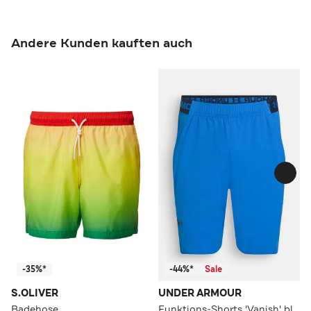
Andere Kunden kauften auch
-35%*
-44%*
Sale
S.OLIVER
UNDER ARMOUR
Badehose
Funktions-Shorts 'Vanish' blau