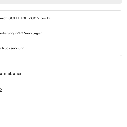
durch
OUTLETCITY.COM
per DHL
Lieferung in 1-3 Werktagen
se Rücksendung
formationen
D