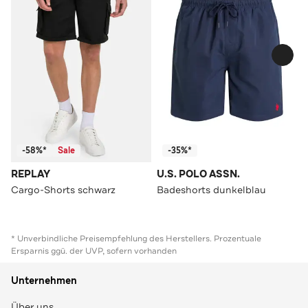
-58%*
Sale
-35%*
REPLAY
U.S. POLO ASSN.
Cargo-Shorts schwarz
Badeshorts dunkelblau
* Unverbindliche Preisempfehlung des Herstellers. Prozentuale
Ersparnis ggü. der UVP, sofern vorhanden
Unternehmen
Über uns