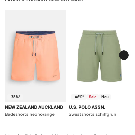
-38%*
-46%*
Sale
Neu
NEW ZEALAND AUCKLAND
U.S. POLO ASSN.
Badeshorts neonorange
Sweatshorts schilfgrün