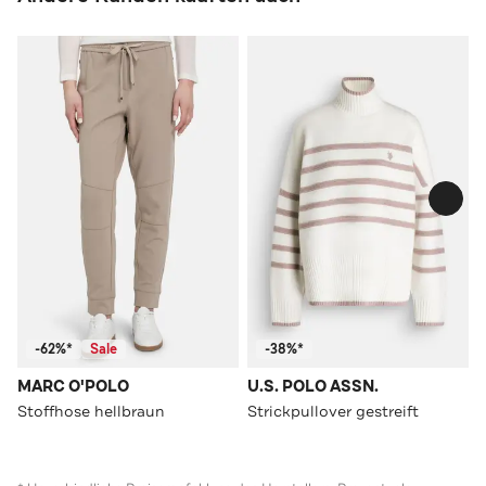
-62%*
Sale
-38%*
MARC O'POLO
U.S. POLO ASSN.
Stoffhose hellbraun
Strickpullover gestreift