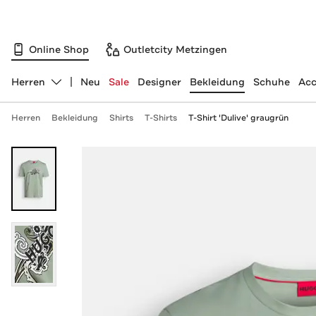
Online Shop
Outletcity Metzingen
Herren
Neu
Sale
Designer
Bekleidung
Schuhe
Acc
Abteilung ändern, ausgewählt:
Herren
Bekleidung
Shirts
T-Shirts
T-Shirt 'Dulive' graugrün