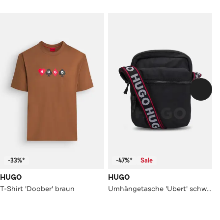
-33%*
-47%*
Sale
HUGO
HUGO
T-Shirt 'Doober' braun
Umhängetasche 'Ubert' schwarz