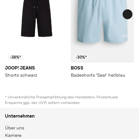
-38%*
-30%*
JOOP! JEANS
BOSS
Shorts schwarz
Badeshorts 'Seal' hellblau
* Unverbindliche Preisempfehlung des Herstellers. Prozentuale
Ersparnis ggü. der UVP, sofern vorhanden
Unternehmen
Über uns
Karriere