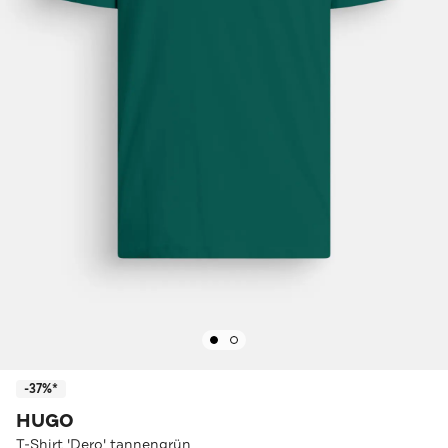
-37%*
HUGO
T-Shirt 'Dero' tannengrün