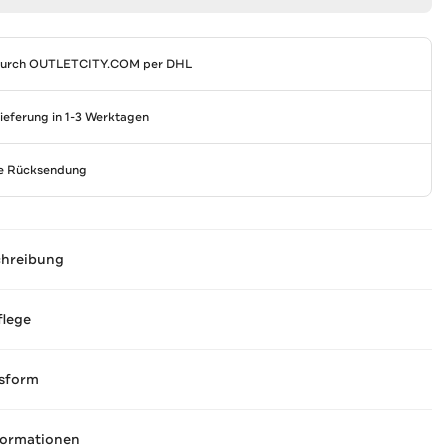
durch
OUTLETCITY.COM
per DHL
Lieferung in 1-3 Werktagen
se Rücksendung
chreibung
flege
sform
formationen