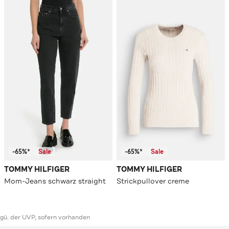
-65%*
Sale
-65%*
Sale
TOMMY HILFIGER
TOMMY HILFIGER
Mom-Jeans schwarz straight
Strickpullover creme
ggü. der UVP, sofern vorhanden