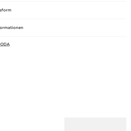
sform
formationen
SODA