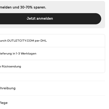
nmelden und 30-70% sparen.
Jetzt anmelden
durch
OUTLETCITY.COM
per DHL
Lieferung in 1-3 Werktagen
se Rücksendung
chreibung
flege