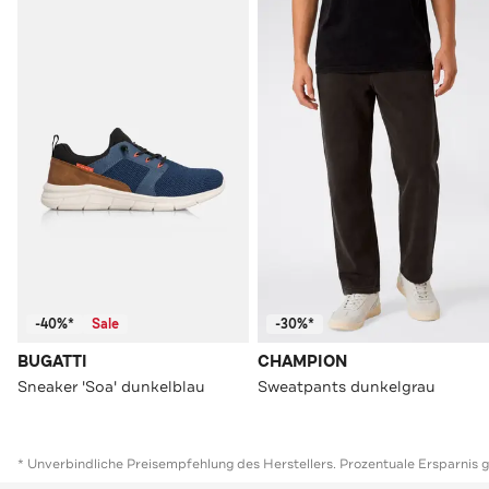
-40%*
Sale
-30%*
BUGATTI
CHAMPION
Sneaker 'Soa' dunkelblau
Sweatpants dunkelgrau
* Unverbindliche Preisempfehlung des Herstellers. Prozentuale Ersparnis 