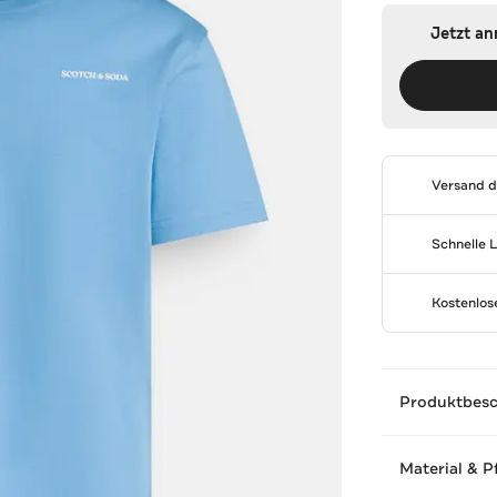
Jetzt a
Versand 
Schnelle 
Kostenlo
Produktbes
Material & P