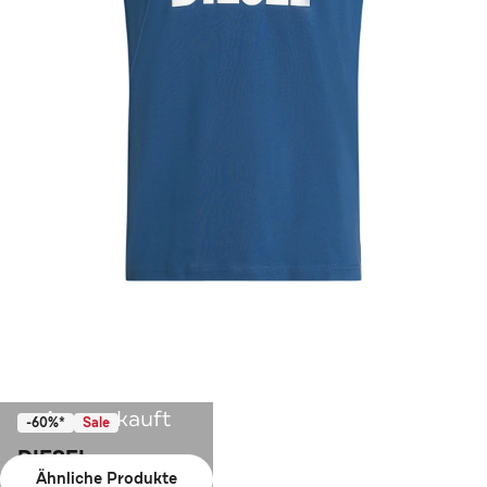
Ausverkauft
-60%*
Sale
DIESEL
Ähnliche Produkte
T-Shirt blau