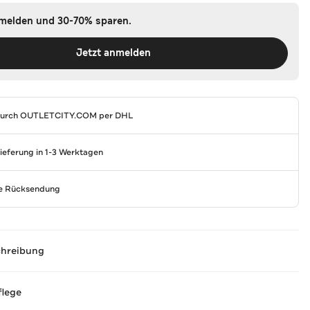
nmelden und 30-70% sparen.
Jetzt anmelden
durch
OUTLETCITY.COM
per DHL
Lieferung in 1-3 Werktagen
se Rücksendung
chreibung
flege