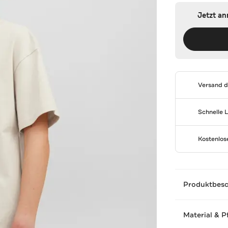
Jetzt a
Versand 
Schnelle 
Kostenlo
Produktbes
Material & P