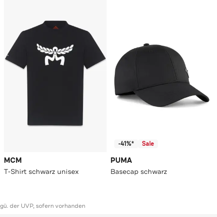
-41%*
Sale
MCM
PUMA
T-Shirt schwarz unisex
Basecap schwarz
ggü. der UVP, sofern vorhanden