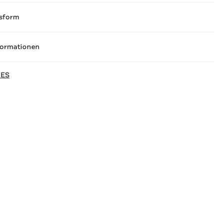
sform
formationen
NES