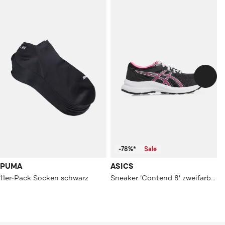
-78%*
Sale
PUMA
ASICS
11er-Pack Socken schwarz
Sneaker 'Contend 8' zweifarbig