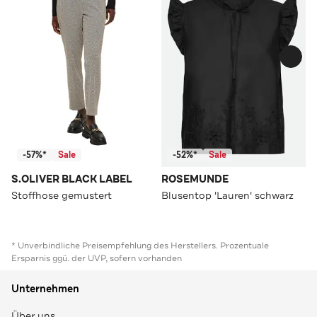
-57%*
Sale
-52%*
Sale
S.OLIVER BLACK LABEL
ROSEMUNDE
Stoffhose gemustert
Blusentop 'Lauren' schwarz
* Unverbindliche Preisempfehlung des Herstellers. Prozentuale
Ersparnis ggü. der UVP, sofern vorhanden
Unternehmen
Über uns