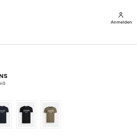
Anmelden
ANS
eiß