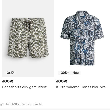
-36%*
-30%*
Neu
JOOP!
JOOP!
Badeshorts oliv gemustert
Kurzarmhemd Hanes blau/weiß gemustert Regular Fit
ggü. der UVP, sofern vorhanden