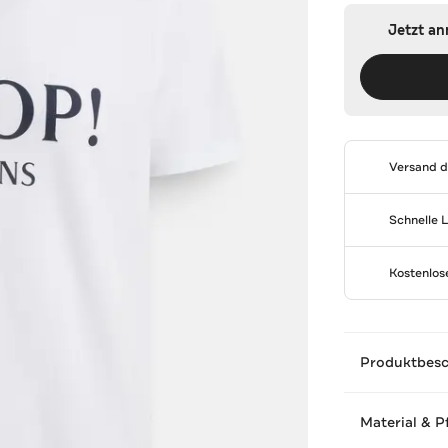
Jetzt a
Versand 
Schnelle 
Kostenlo
Produktbes
Material & P