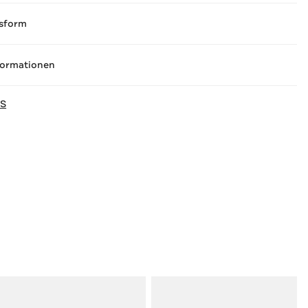
sform
formationen
NS