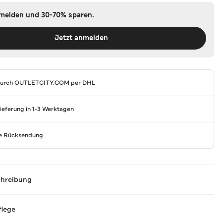
nmelden und 30-70% sparen.
Jetzt anmelden
durch
OUTLETCITY.COM
per DHL
Lieferung in 1-3 Werktagen
se Rücksendung
chreibung
flege