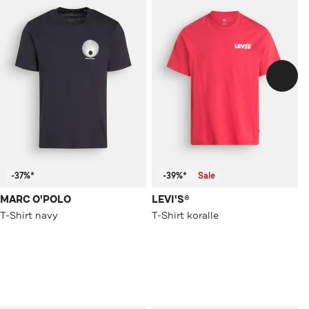
-37%*
-39%*
Sale
MARC O'POLO
LEVI'S®
T-Shirt navy
T-Shirt koralle