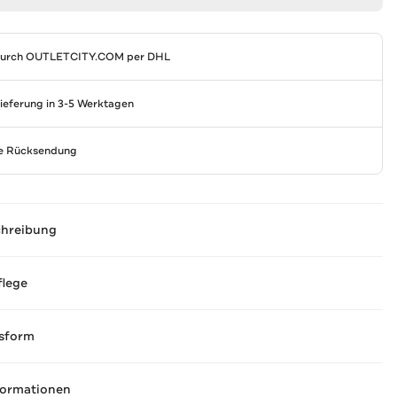
durch
OUTLETCITY.COM
per DHL
Lieferung in 3-5 Werktagen
se Rücksendung
chreibung
flege
sform
formationen