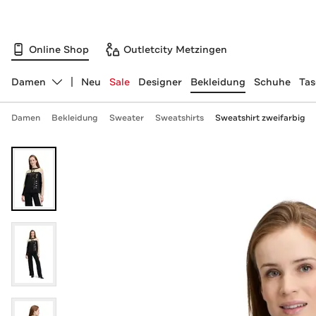
Online Shop
Outletcity Metzingen
Damen
Neu
Sale
Designer
Bekleidung
Schuhe
Ta
Abteilung ändern, ausgewählt:
Damen
Bekleidung
Sweater
Sweatshirts
Sweatshirt zweifarbig