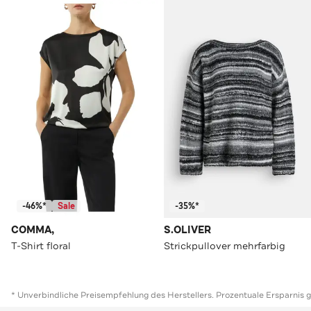
-46%*
Sale
-35%*
COMMA,
S.OLIVER
T-Shirt floral
Strickpullover mehrfarbig
* Unverbindliche Preisempfehlung des Herstellers. Prozentuale Ersparnis 