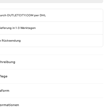
durch
OUTLETCITY.COM
per DHL
Lieferung in 1-3 Werktagen
se Rücksendung
chreibung
flege
sform
formationen