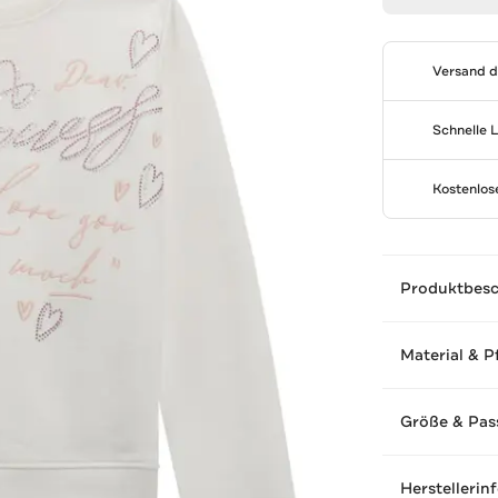
Versand 
Schnelle 
Kostenlo
Produktbes
Material & P
Größe & Pas
Herstellerin