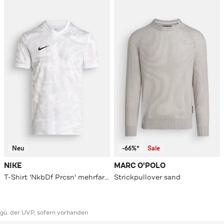
Neu
-66%*
Sale
NIKE
MARC O'POLO
T-Shirt 'NkbDf Prcsn' mehrfarbig
Strickpullover sand
ggü. der UVP, sofern vorhanden