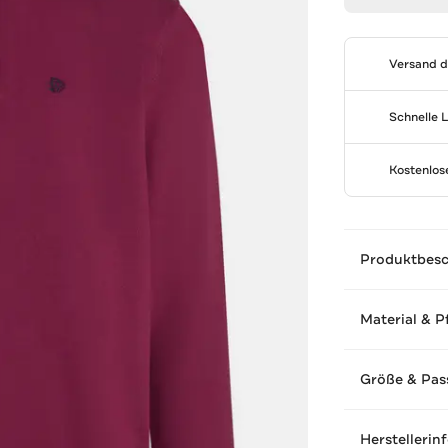
Versand 
Schnelle 
Kostenlo
Produktbes
Material & P
Größe & Pas
Herstellerin