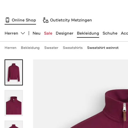
Online Shop
Outletcity Metzingen
Herren
Neu
Sale
Designer
Bekleidung
Schuhe
Acc
Abteilung ändern, ausgewählt:
Herren
Bekleidung
Sweater
Sweatshirts
Sweatshirt weinrot