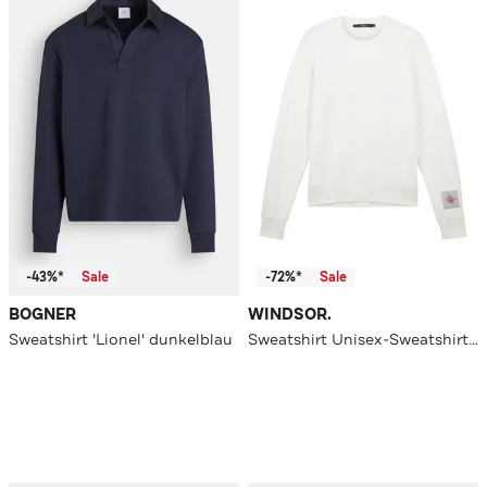
-43%*
Sale
-72%*
Sale
BOGNER
WINDSOR.
Sweatshirt 'Lionel' dunkelblau
Sweatshirt Unisex-Sweatshirt aus Lyocell-Mix in Ecru ecru