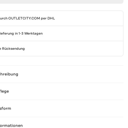
durch
OUTLETCITY.COM
per DHL
Lieferung in 1-3 Werktagen
se Rücksendung
chreibung
flege
sform
formationen