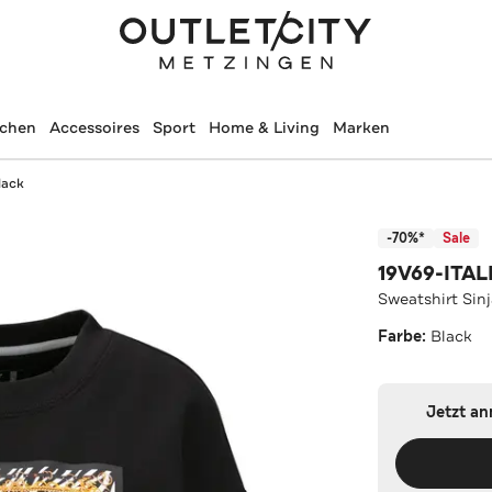
schen
Accessoires
Sport
Home & Living
Marken
lack
-70%*
Sale
19V69-ITAL
Sweatshirt Sin
Farbe:
Black
Jetzt a