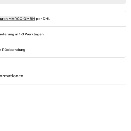
durch
MARCO GMBH
per DHL
Lieferung in 1-3 Werktagen
se Rücksendung
formationen
A