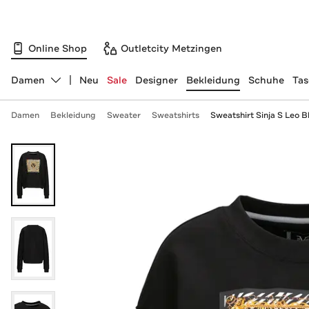
Online Shop
Outletcity Metzingen
Damen
Neu
Sale
Designer
Bekleidung
Schuhe
Ta
Abteilung ändern, ausgewählt:
Damen
Bekleidung
Sweater
Sweatshirts
Sweatshirt Sinja S Leo B