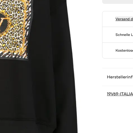
Versand 
Schnelle 
Kostenlo
Herstellerin
19V69-ITALI