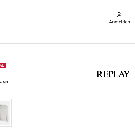
Anmelden
AL
warz