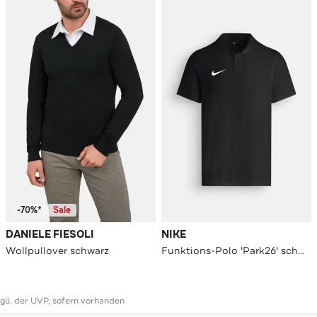
-70%*
Sale
DANIELE FIESOLI
NIKE
Wollpullover schwarz
Funktions-Polo 'Park26' schwarz
ggü. der UVP, sofern vorhanden