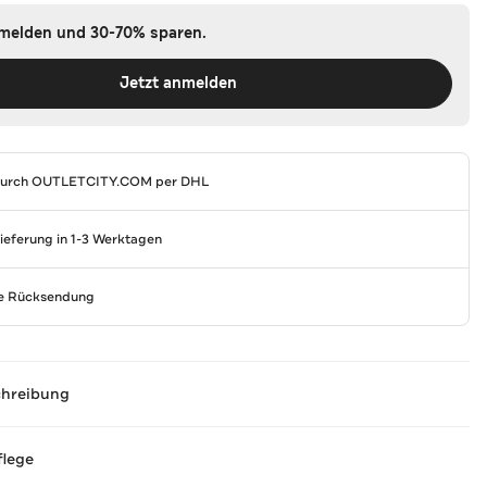
nmelden und 30-70% sparen.
Jetzt anmelden
durch
OUTLETCITY.COM
per DHL
Lieferung in 1-3 Werktagen
se Rücksendung
chreibung
flege