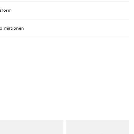
sform
formationen