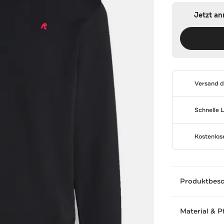
Jetzt a
Versand 
Schnelle 
Kostenlo
Produktbes
Material & P