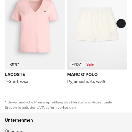
-31%*
-41%*
Sale
LACOSTE
MARC O'POLO
T-Shirt rosa
Pyjamashorts weiß
* Unverbindliche Preisempfehlung des Herstellers. Prozentuale
Ersparnis ggü. der UVP, sofern vorhanden
Unternehmen
Über uns