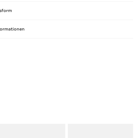
sform
formationen