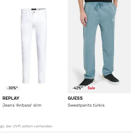
-30%*
-42%*
Sale
REPLAY
GUESS
Jeans 'Anbass' slim
Sweatpants türkis
ggü. der UVP, sofern vorhanden