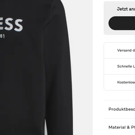
Jetzt a
Versand 
Schnelle 
Kostenlo
Produktbes
Material & P