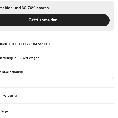
nmelden und 30-70% sparen.
Jetzt anmelden
durch
OUTLETCITY.COM
per DHL
Lieferung in 1-3 Werktagen
se Rücksendung
chreibung
flege