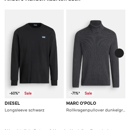
-60%*
Sale
-71%*
Sale
DIESEL
MARC O'POLO
Longsleeve schwarz
Rollkragenpullover dunkelgrau