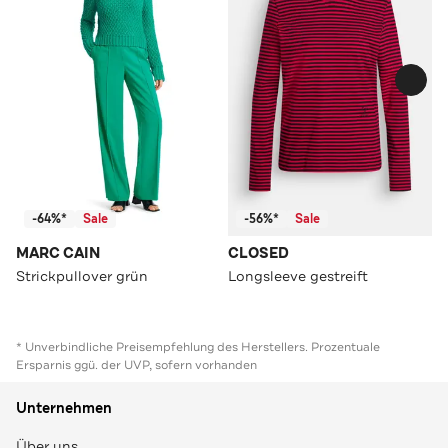
-64%*
Sale
-56%*
Sale
MARC CAIN
CLOSED
Strickpullover grün
Longsleeve gestreift
* Unverbindliche Preisempfehlung des Herstellers. Prozentuale
Ersparnis ggü. der UVP, sofern vorhanden
Unternehmen
Über uns