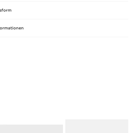
sform
formationen