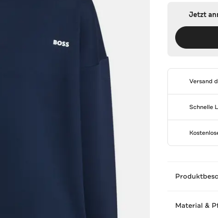
Jetzt a
Versand 
Schnelle 
Kostenlo
Produktbes
Material & P