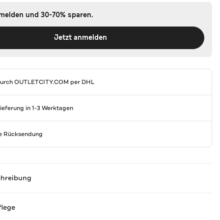
nmelden und 30-70% sparen.
Jetzt anmelden
durch
OUTLETCITY.COM
per DHL
Lieferung in 1-3 Werktagen
se Rücksendung
chreibung
flege