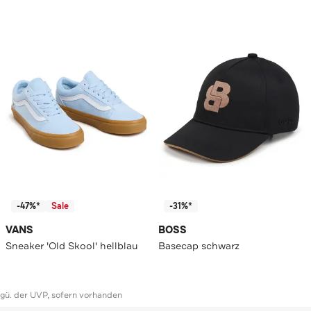
-47%*
Sale
-31%*
VANS
BOSS
Sneaker 'Old Skool' hellblau
Basecap schwarz
ggü. der UVP, sofern vorhanden