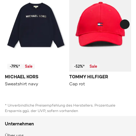
-79%*
Sale
-52%*
Sale
MICHAEL KORS
TOMMY HILFIGER
Sweatshirt navy
Cap rot
* Unverbindliche Preisempfehlung des Herstellers. Prozentuale
Ersparnis ggü. der UVP, sofern vorhanden
Unternehmen
Über uns