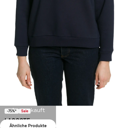
Ausverkauft
-75%*
Sale
LACOSTE
Ähnliche Produkte
Sweatshirt nachtblau