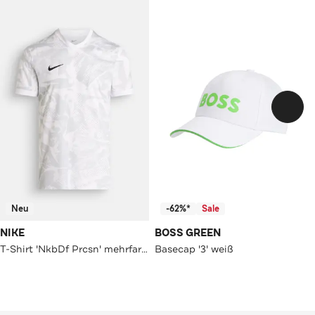
Neu
-62%*
Sale
NIKE
BOSS GREEN
T-Shirt 'NkbDf Prcsn' mehrfarbig
Basecap '3' weiß