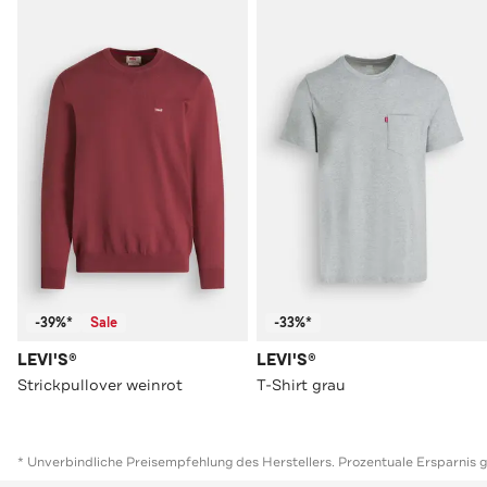
-39%*
Sale
-33%*
LEVI'S®
LEVI'S®
Strickpullover weinrot
T-Shirt grau
* Unverbindliche Preisempfehlung des Herstellers. Prozentuale Ersparnis 