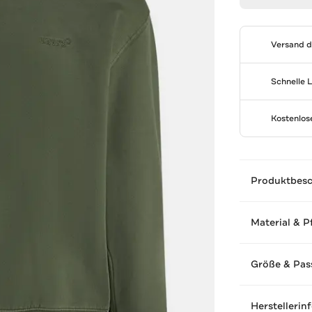
Versand 
Schnelle 
Kostenlo
Produktbes
Material & P
Größe & Pas
Herstellerin