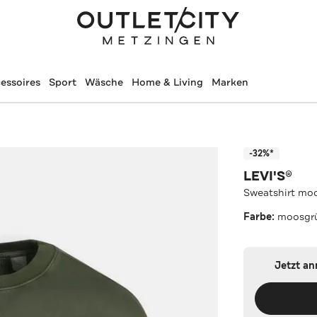
essoires
Sport
Wäsche
Home & Living
Marken
-32%*
LEVI'S®
Sweatshirt mo
Farbe:
moosgr
Jetzt a