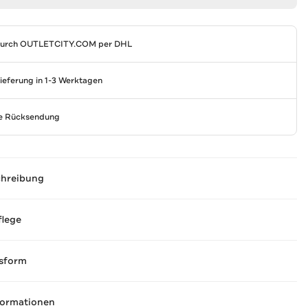
durch
OUTLETCITY.COM
per DHL
Lieferung in 1-3 Werktagen
se Rücksendung
chreibung
flege
sform
formationen