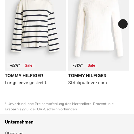
-65%*
Sale
-51%*
Sale
TOMMY HILFIGER
TOMMY HILFIGER
Longsleeve gestreift
Strickpullover ecru
* Unverbindliche Preisempfehlung des Herstellers. Prozentuale
Ersparnis ggü. der UVP, sofern vorhanden
Unternehmen
Über uns