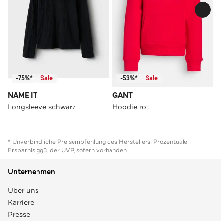
-75%*
Sale
-53%*
Sale
NAME IT
GANT
Longsleeve schwarz
Hoodie rot
* Unverbindliche Preisempfehlung des Herstellers. Prozentuale
Ersparnis ggü. der UVP, sofern vorhanden
Unternehmen
Über uns
Karriere
Presse