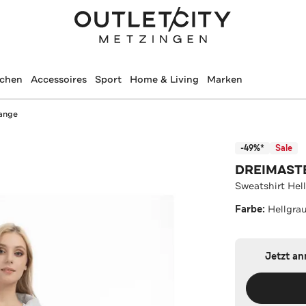
schen
Accessoires
Sport
Home & Living
Marken
lange
-49%*
Sale
DREIMAST
Sweatshirt Hel
Farbe:
Hellgra
Jetzt a