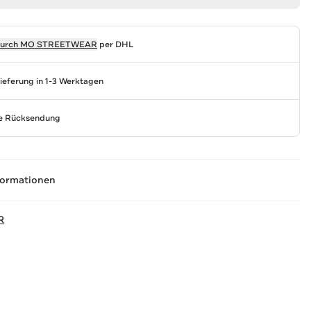
durch
MO STREETWEAR
per DHL
Lieferung in 1-3 Werktagen
se Rücksendung
formationen
R