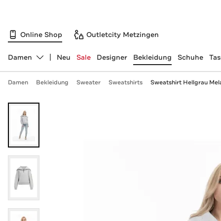
Online Shop
Outletcity Metzingen
Damen
Neu
Sale
Designer
Bekleidung
Schuhe
Ta
Abteilung ändern, ausgewählt:
Damen
Bekleidung
Sweater
Sweatshirts
Sweatshirt Hellgrau Me