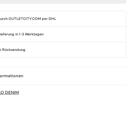
durch
OUTLETCITY.COM
per DHL
Lieferung in 1-3 Werktagen
se Rücksendung
formationen
LO DENIM