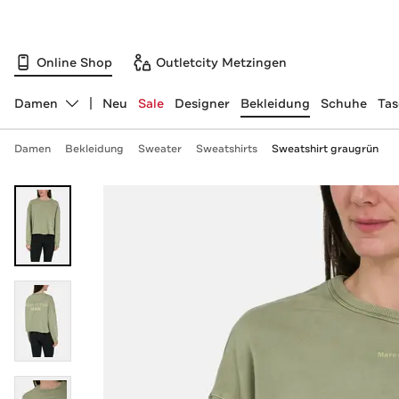
Online Shop
Outletcity Metzingen
Damen
Neu
Sale
Designer
Bekleidung
Schuhe
Ta
Abteilung ändern, ausgewählt:
Damen
Bekleidung
Sweater
Sweatshirts
Sweatshirt graugrün