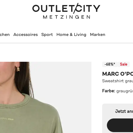
schen
Accessoires
Sport
Home & Living
Marken
-68%*
Sale
MARC O'P
Sweatshirt gra
Farbe:
graugrü
Jetzt a