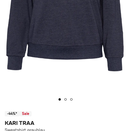
-44%*
Sale
KARI TRAA
Sweatshirt graublau