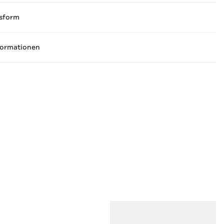
sform
formationen