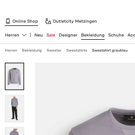
Online Shop
Outletcity Metzingen
Herren
Neu
Sale
Designer
Bekleidung
Schuhe
Acc
Abteilung ändern, ausgewählt:
Herren
Bekleidung
Sweater
Sweatshirts
Sweatshirt graublau