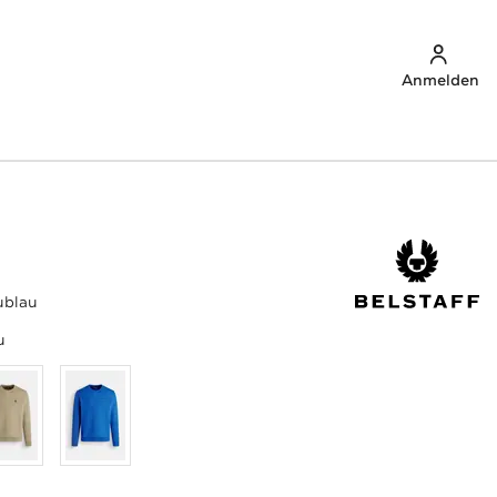
Anmelden
ublau
u