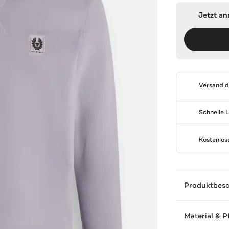
Jetzt a
Versand 
Schnelle 
Kostenlo
Produktbes
Material & P