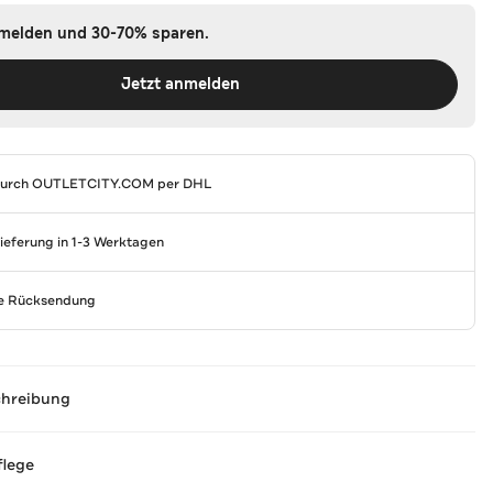
nmelden und 30-70% sparen.
Jetzt anmelden
durch
OUTLETCITY.COM
per DHL
Lieferung in 1-3 Werktagen
se Rücksendung
chreibung
flege