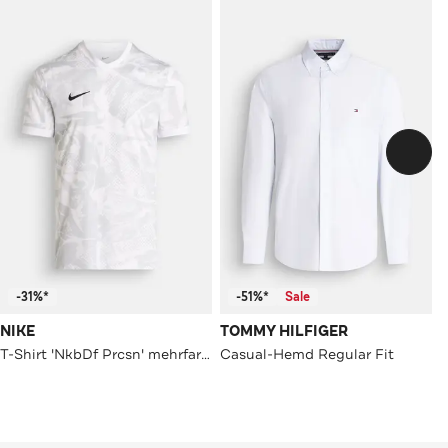
-31%*
-51%*
Sale
NIKE
TOMMY HILFIGER
T-Shirt 'NkbDf Prcsn' mehrfarbig
Casual-Hemd Regular Fit