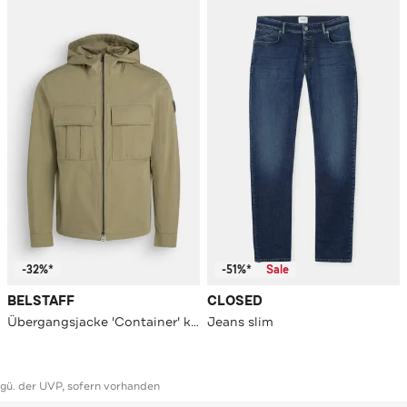
-32%*
-51%*
Sale
BELSTAFF
CLOSED
Übergangsjacke 'Container' khaki
Jeans slim
ggü. der UVP, sofern vorhanden