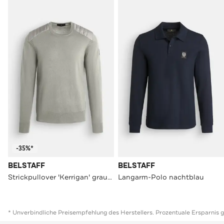
-35%*
BELSTAFF
BELSTAFF
Strickpullover 'Kerrigan' graugrün
Langarm-Polo nachtblau
* Unverbindliche Preisempfehlung des Herstellers. Prozentuale Ersparnis 