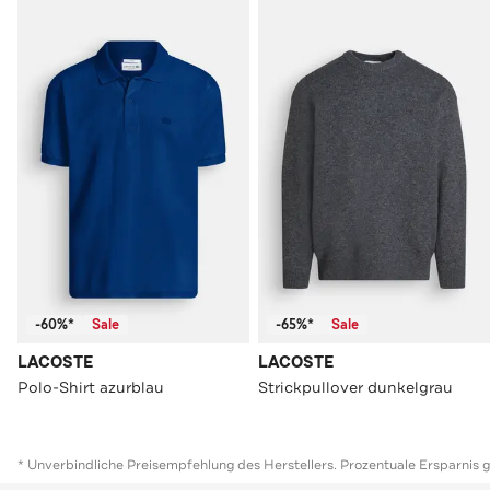
-60%*
Sale
-65%*
Sale
LACOSTE
LACOSTE
Polo-Shirt azurblau
Strickpullover dunkelgrau
* Unverbindliche Preisempfehlung des Herstellers. Prozentuale Ersparnis 