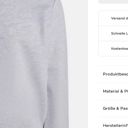
Versand 
Schnelle 
Kostenlo
Produktbes
Material & P
Größe & Pas
Herstellerin