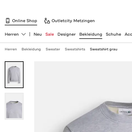
Online Shop
Outletcity Metzingen
Herren
Neu
Sale
Designer
Bekleidung
Schuhe
Acc
Abteilung ändern, ausgewählt:
Herren
Bekleidung
Sweater
Sweatshirts
Sweatshirt grau