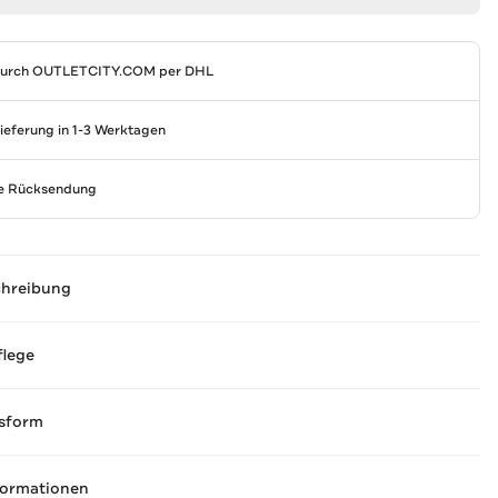
durch
OUTLETCITY.COM
per DHL
Lieferung in 1-3 Werktagen
se Rücksendung
chreibung
flege
sform
formationen