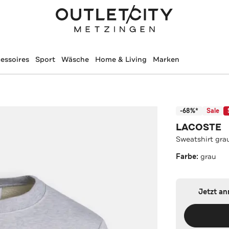
essoires
Sport
Wäsche
Home & Living
Marken
-68%*
Sale
LACOSTE
Sweatshirt gra
Farbe:
grau
Jetzt a