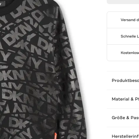
Versand 
Schnelle 
Kostenlo
Produktbes
Material & P
Größe & Pas
Herstellerin