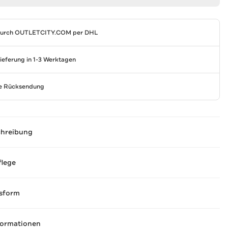
durch
OUTLETCITY.COM
per DHL
Lieferung in 1-3 Werktagen
se Rücksendung
chreibung
flege
sform
formationen