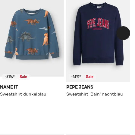
-51%*
Sale
-41%*
Sale
NAME IT
PEPE JEANS
Sweatshirt dunkelblau
Sweatshirt 'Bain' nachtblau