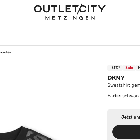
mustert
-51%*
Sale
DKNY
Sweatshirt gem
Farbe:
schwarz
Jetzt a