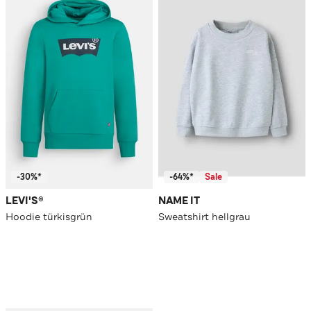
-30%*
-64%*
Sale
LEVI'S®
NAME IT
Hoodie türkisgrün
Sweatshirt hellgrau