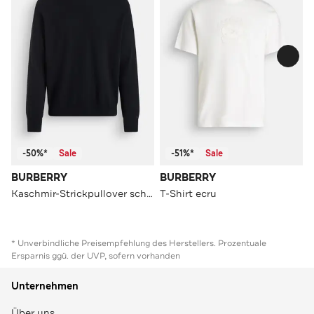
-50%*
Sale
-51%*
Sale
BURBERRY
BURBERRY
Kaschmir-Strickpullover schwarz
T-Shirt ecru
* Unverbindliche Preisempfehlung des Herstellers. Prozentuale
Ersparnis ggü. der UVP, sofern vorhanden
Unternehmen
Über uns