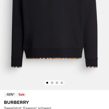
-50%*
Sale
BURBERRY
Sweatshirt 'Fawson' schwarz