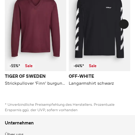
-55%*
Sale
-64%*
Sale
TIGER OF SWEDEN
OFF-WHITE
Strickpullover 'Finn' burgunder
Langarmshirt schwarz
* Unverbindliche Preisempfehlung des Herstellers. Prozentuale
Ersparnis ggü. der UVP, sofern vorhanden
Unternehmen
Über uns