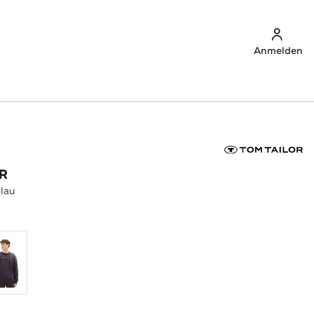
Anmelden
R
blau