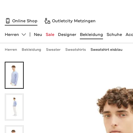
Online Shop
Outletcity Metzingen
Herren
Neu
Sale
Designer
Bekleidung
Schuhe
Acc
Abteilung ändern, ausgewählt:
Herren
Bekleidung
Sweater
Sweatshirts
Sweatshirt eisblau