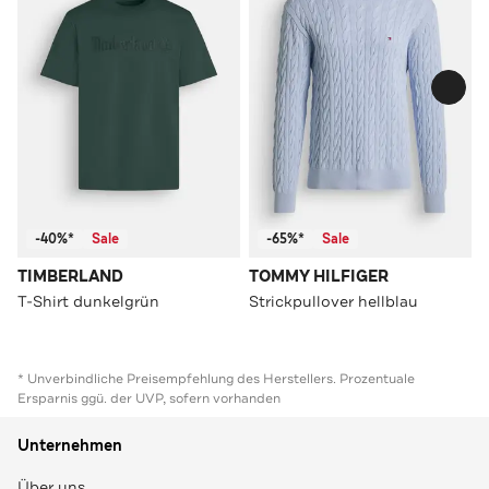
-40%*
Sale
-65%*
Sale
TIMBERLAND
TOMMY HILFIGER
T-Shirt dunkelgrün
Strickpullover hellblau
* Unverbindliche Preisempfehlung des Herstellers. Prozentuale
Ersparnis ggü. der UVP, sofern vorhanden
Unternehmen
Über uns