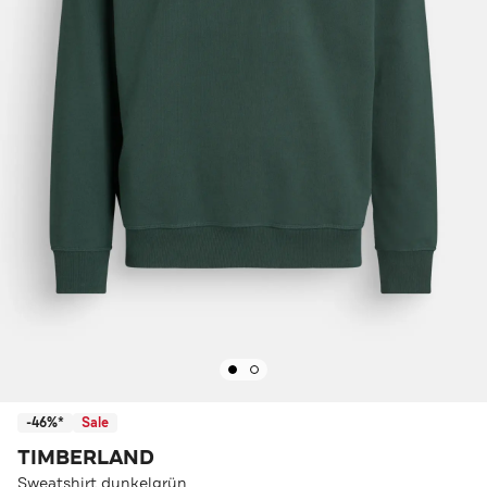
-46%*
Sale
TIMBERLAND
Sweatshirt dunkelgrün