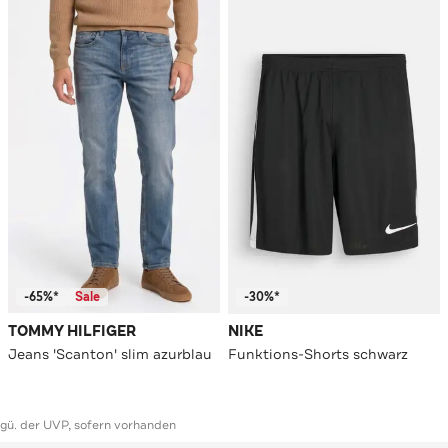
-65%*
Sale
-30%*
TOMMY HILFIGER
NIKE
Jeans 'Scanton' slim azurblau
Funktions-Shorts schwarz
ggü. der UVP, sofern vorhanden