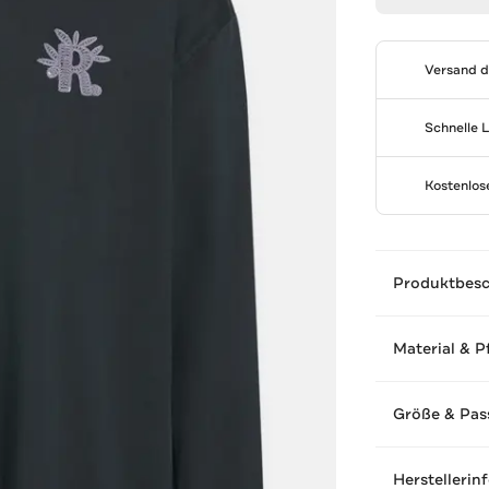
Versand 
Schnelle 
Kostenlo
Produktbes
Material & P
Größe & Pas
Herstellerin