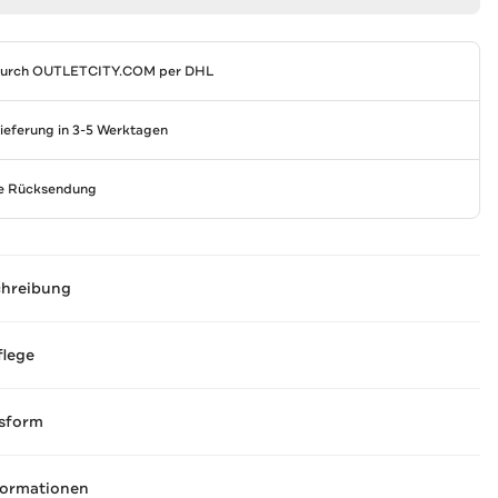
durch
OUTLETCITY.COM
per DHL
Lieferung in 3-5 Werktagen
se Rücksendung
chreibung
flege
sform
formationen