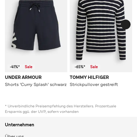
-41%*
Sale
-65%*
Sale
UNDER ARMOUR
TOMMY HILFIGER
Shorts 'Curry Splash' schwarz
Strickpullover gestreift
* Unverbindliche Preisempfehlung des Herstellers. Prozentuale
Ersparnis ggü. der UVP, sofern vorhanden
Unternehmen
Über uns