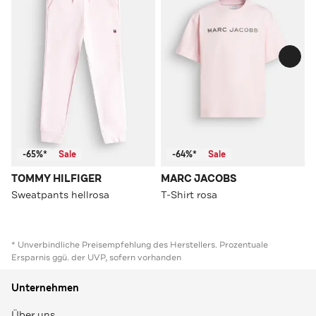
-65%*
Sale
-64%*
Sale
TOMMY HILFIGER
MARC JACOBS
Sweatpants hellrosa
T-Shirt rosa
* Unverbindliche Preisempfehlung des Herstellers. Prozentuale
Ersparnis ggü. der UVP, sofern vorhanden
Unternehmen
Über uns