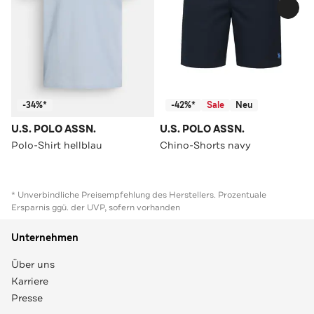
-34%*
-42%*
Sale
Neu
U.S. POLO ASSN.
U.S. POLO ASSN.
Polo-Shirt hellblau
Chino-Shorts navy
* Unverbindliche Preisempfehlung des Herstellers. Prozentuale
Ersparnis ggü. der UVP, sofern vorhanden
Unternehmen
Über uns
Karriere
Presse