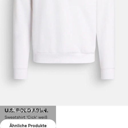
Ausverkauft
U.S. POLO ASSN.
Sweatshirt 'Cick' weiß
Ähnliche Produkte
Farbe:
weiß