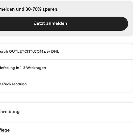
nmelden und 30-70% sparen.
Jetzt anmelden
durch
OUTLETCITY.COM
per DHL
Lieferung in 1-3 Werktagen
se Rücksendung
chreibung
flege