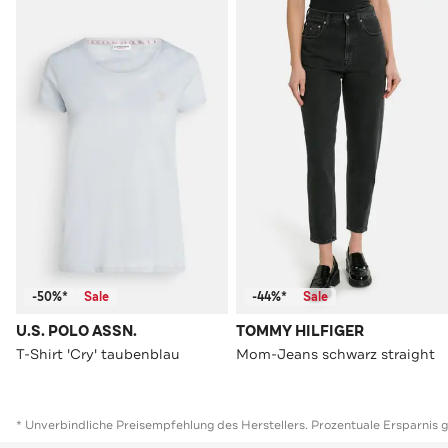
-50%*
Sale
-44%*
Sale
U.S. POLO ASSN.
TOMMY HILFIGER
T-Shirt 'Cry' taubenblau
Mom-Jeans schwarz straight
* Unverbindliche Preisempfehlung des Herstellers. Prozentuale Ersparnis 