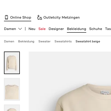
Online Shop
Outletcity Metzingen
Damen
Neu
Sale
Designer
Bekleidung
Schuhe
Ta
Abteilung ändern, ausgewählt:
Damen
Bekleidung
Sweater
Sweatshirts
Sweatshirt beige