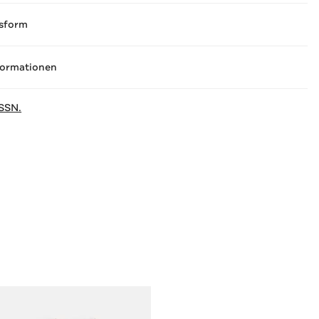
sform
formationen
SSN.