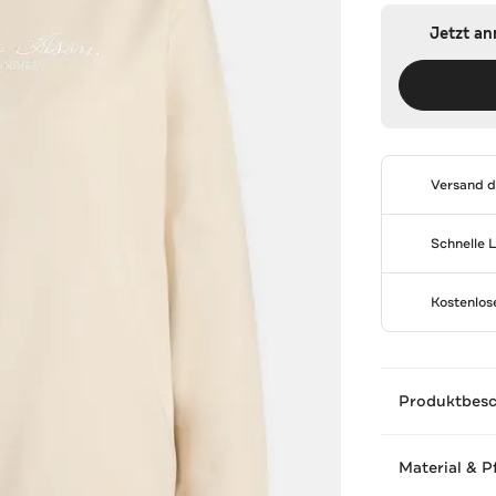
Jetzt a
Versand 
Schnelle 
Kostenlo
Produktbes
Material & P