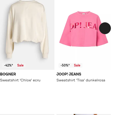
-42%*
Sale
-50%*
Sale
BOGNER
JOOP! JEANS
Sweatshirt 'Chloe' ecru
Sweatshirt 'Tisa' dunkelrosa