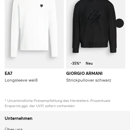
-35%*
Neu
EA7
GIORGIO ARMANI
Longsleeve weiß
Strickpullover schwarz
* Unverbindliche Preisempfehlung des Herstellers. Prozentuale
Ersparnis ggü. der UVP, sofern vorhanden
Unternehmen
Über uns