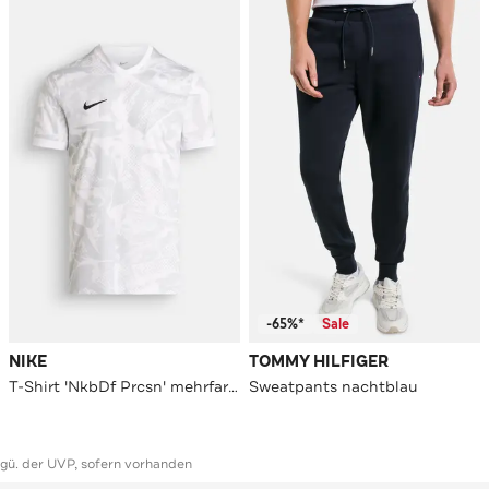
-65%*
Sale
NIKE
TOMMY HILFIGER
T-Shirt 'NkbDf Prcsn' mehrfarbig
Sweatpants nachtblau
ggü. der UVP, sofern vorhanden