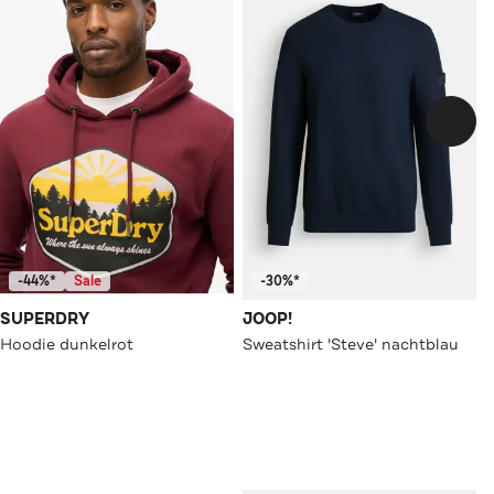
-44%*
Sale
-30%*
SUPERDRY
JOOP!
Hoodie dunkelrot
Sweatshirt 'Steve' nachtblau