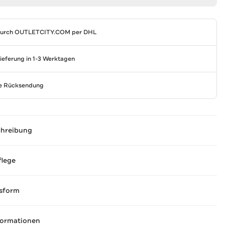
durch
OUTLETCITY.COM
per DHL
Lieferung in 1-3 Werktagen
se Rücksendung
chreibung
flege
sform
formationen