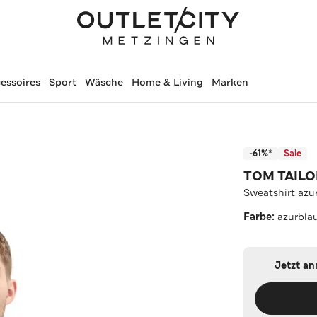
essoires
Sport
Wäsche
Home & Living
Marken
-61%*
Sale
TOM TAILO
Sweatshirt azu
Farbe:
azurbla
Jetzt a