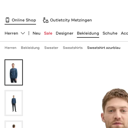
Online Shop
Outletcity Metzingen
Herren
Neu
Sale
Designer
Bekleidung
Schuhe
Acc
Abteilung ändern, ausgewählt:
Herren
Bekleidung
Sweater
Sweatshirts
Sweatshirt azurblau