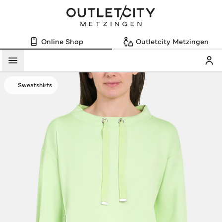
Online Shop
Outletcity Metzingen
Mein
Menü
Sweatshirts