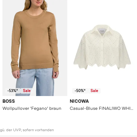
-53%*
Sale
-50%*
Sale
BOSS
NICOWA
Wollpullover 'Fegano' braun
Casual-Bluse FINALIWO WHITE
ggü. der UVP, sofern vorhanden