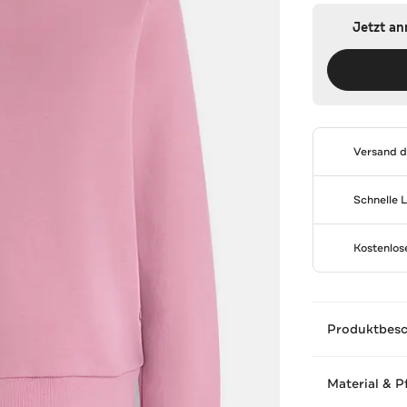
Jetzt a
Versand 
Schnelle 
Kostenlo
Produktbes
Material & P