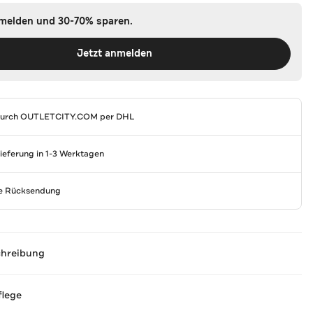
nmelden und 30-70% sparen.
Jetzt anmelden
durch
OUTLETCITY.COM
per DHL
Lieferung in 1-3 Werktagen
se Rücksendung
chreibung
flege