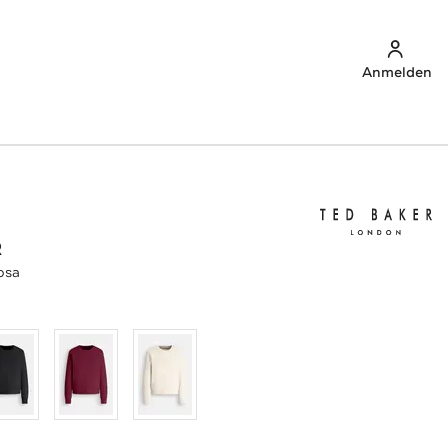
Anmelden
R
osa