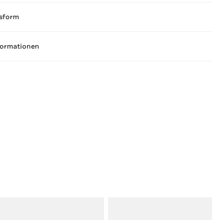
sform
formationen