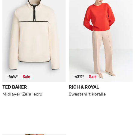
-46%*
Sale
-43%*
Sale
TED BAKER
RICH & ROYAL
Midlayer 'Zara' ecru
Sweatshirt koralle