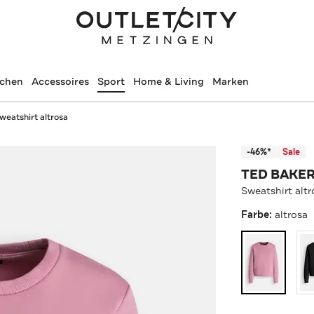
schen
Accessoires
Sport
Home & Living
Marken
weatshirt altrosa
-46%*
Sale
TED BAKE
Sweatshirt altr
Farbe:
altrosa