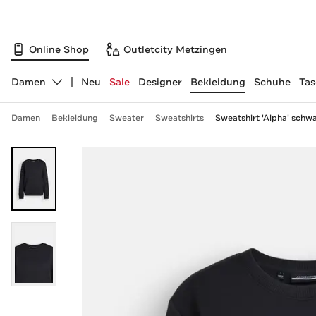
Online Shop
Outletcity Metzingen
Damen
Neu
Sale
Designer
Bekleidung
Schuhe
Ta
Abteilung ändern, ausgewählt:
Damen
Bekleidung
Sweater
Sweatshirts
Sweatshirt 'Alpha' schw