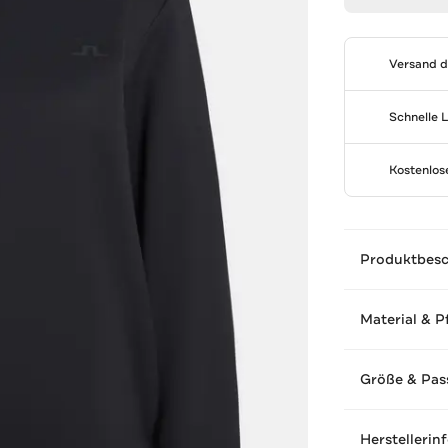
Versand 
Schnelle 
Kostenlo
Produktbes
Material & P
Größe & Pas
Herstellerin