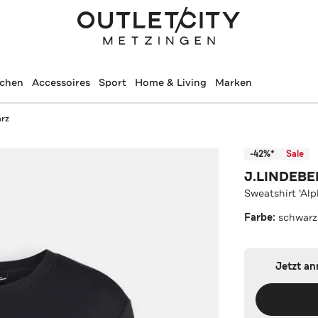
schen
Accessoires
Sport
Home & Living
Marken
arz
-42%*
Sale
J.LINDEB
Sweatshirt 'Al
Farbe:
schwarz
Jetzt a