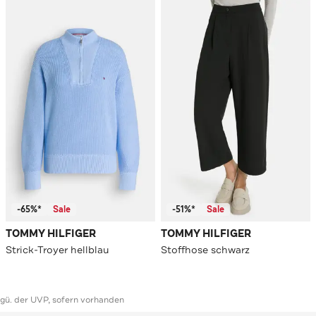
-65%*
Sale
-51%*
Sale
TOMMY HILFIGER
TOMMY HILFIGER
Strick-Troyer hellblau
Stoffhose schwarz
ggü. der UVP, sofern vorhanden