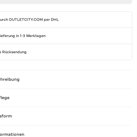
durch
OUTLETCITY.COM
per DHL
Lieferung in 1-3 Werktagen
se Rücksendung
chreibung
flege
sform
formationen