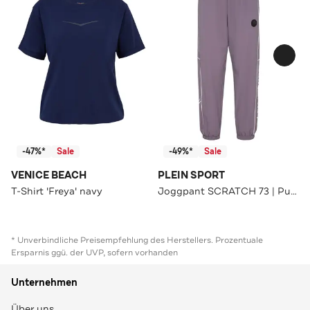
-47%*
Sale
-49%*
Sale
VENICE BEACH
PLEIN SPORT
T-Shirt 'Freya' navy
Joggpant SCRATCH 73 | Purple Straight
* Unverbindliche Preisempfehlung des Herstellers. Prozentuale
Ersparnis ggü. der UVP, sofern vorhanden
Unternehmen
Über uns